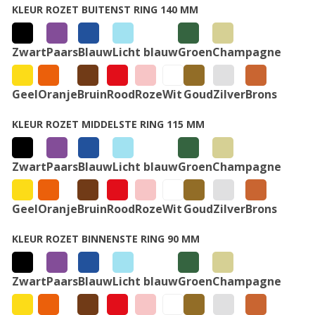
KLEUR ROZET BUITENST RING 140 MM
Zwart
Paars
Blauw
Licht blauw
Groen
Champagne
Geel
Oranje
Bruin
Rood
Roze
Wit
Goud
Zilver
Brons
KLEUR ROZET MIDDELSTE RING 115 MM
Zwart
Paars
Blauw
Licht blauw
Groen
Champagne
Geel
Oranje
Bruin
Rood
Roze
Wit
Goud
Zilver
Brons
KLEUR ROZET BINNENSTE RING 90 MM
Zwart
Paars
Blauw
Licht blauw
Groen
Champagne