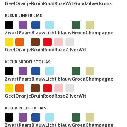
Geel
Oranje
Bruin
Rood
Roze
Wit
Goud
Zilver
Brons
KLEUR LINKER LIAS
Zwart
Paars
Blauw
Licht blauw
Groen
Champagne
Geel
Oranje
Bruin
Rood
Roze
Zilver
Wit
KLEUR MIDDELSTE LIAS
Zwart
Paars
Blauw
Licht blauw
Groen
Champagne
Geel
Oranje
Bruin
Rood
Roze
Zilver
Wit
KLEUR RECHTER LIAS
Zwart
Paars
Blauw
Licht blauw
Groen
Champagne