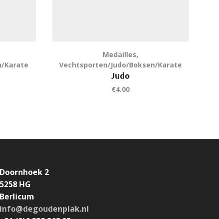
Medailles
,
V
n/Karate
Vechtsporten/Judo/Boksen/Karate
Judo
€
4.00
Doornhoek 2
5258 HG
Berlicum
info@degoudenplak.nl