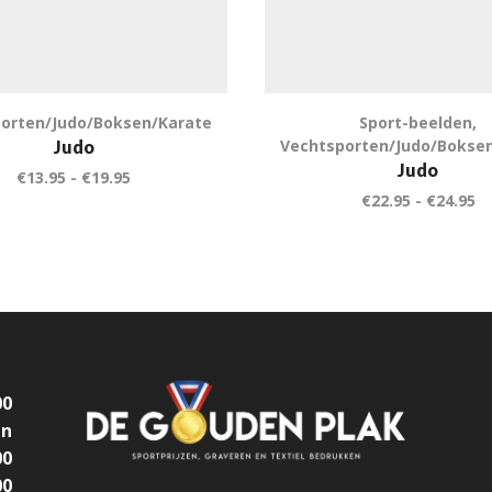
orten/Judo/Boksen/Karate
Sport-beelden
,
Vechtsporten/Judo/Bokse
Judo
Judo
€
13.95
-
€
19.95
€
22.95
-
€
24.95
00
en
00
00