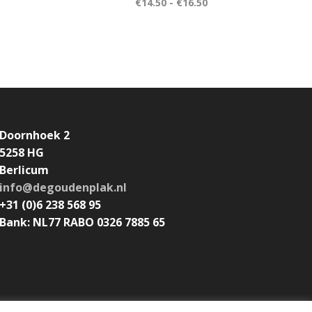
€
14.50
-
€
16.50
Doornhoek 2
5258 HG
Berlicum
info@degoudenplak.nl
+31 (0)6 238 568 95
Bank: NL77 RABO 0326 7885 65
Algemene voorwaarden