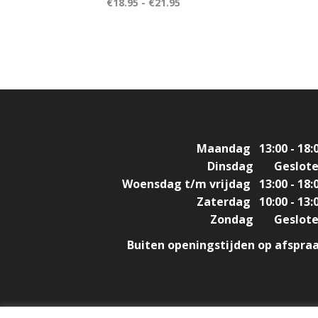
€
18.95
-
€
21.95
Maandag
13:00 - 18:
Dinsdag
Geslot
Woensdag t/m vrijdag
13:00 - 18:
Zaterdag
10:00 - 13:
Zondag
Geslot
Buiten openingstijden op afspra
Design & Build by
DON'T MIND