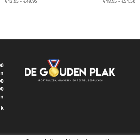
€
13.95
-
€
49.95
€
18.95
-
€
51.50
00
en
00
00
en
ak