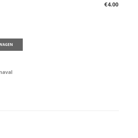
€
4.00
LWAGEN
naval