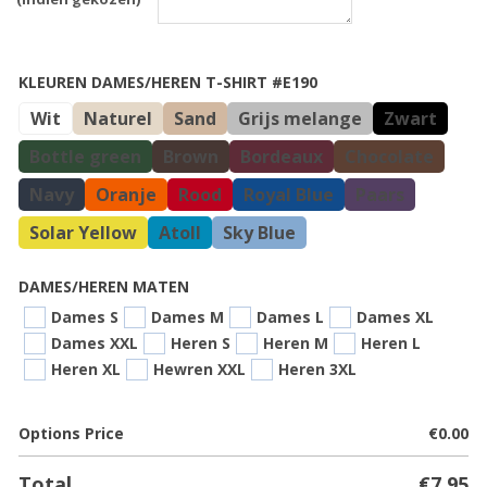
KLEUREN DAMES/HEREN T-SHIRT #E190
Wit
Naturel
Sand
Grijs melange
Zwart
Bottle green
Brown
Bordeaux
Chocolate
Navy
Oranje
Rood
Royal Blue
Paars
Solar Yellow
Atoll
Sky Blue
DAMES/HEREN MATEN
Dames S
Dames M
Dames L
Dames XL
Dames XXL
Heren S
Heren M
Heren L
Heren XL
Hewren XXL
Heren 3XL
Options Price
€
0.00
Total
€
7.95