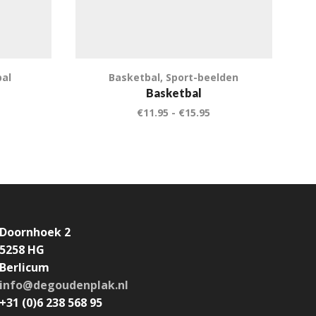
bal
Basketbal
,
Sport-beelden
Basketbal
€
11.95
-
€
15.95
Doornhoek 2
5258 HG
Berlicum
info@degoudenplak.nl
+31 (0)6 238 568 95