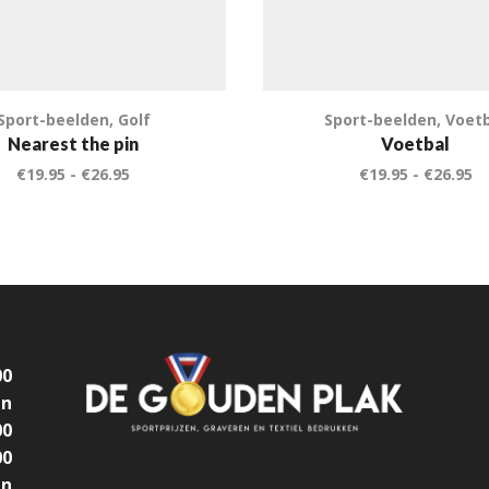
Sport-beelden
,
Golf
Sport-beelden
,
Voet
Nearest the pin
Voetbal
€
19.95
-
€
26.95
€
19.95
-
€
26.95
00
en
00
00
en