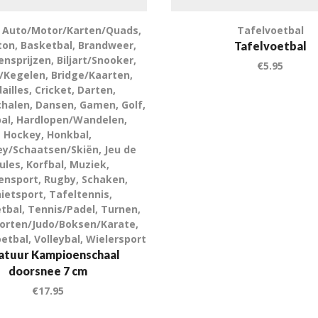
,
Auto/Motor/Karten/Quads
,
Tafelvoetbal
ton
,
Basketbal
,
Brandweer
,
Tafelvoetbal
nsprijzen
,
Biljart/Snooker
,
€
5.95
/Kegelen
,
Bridge/Kaarten
,
ailles
,
Cricket
,
Darten
,
chalen
,
Dansen
,
Gamen
,
Golf
,
al
,
Hardlopen/Wandelen
,
Hockey
,
Honkbal
,
ey/Schaatsen/Skiën
,
Jeu de
ules
,
Korfbal
,
Muziek
,
ensport
,
Rugby
,
Schaken
,
ietsport
,
Tafeltennis
,
tbal
,
Tennis/Padel
,
Turnen
,
orten/Judo/Boksen/Karate
,
etbal
,
Volleybal
,
Wielersport
atuur Kampioenschaal
doorsnee 7 cm
€
17.95