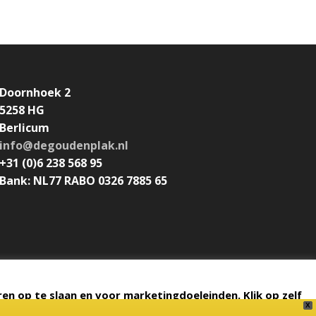
Doornhoek 2
5258 HG
Berlicum
info@degoudenplak.nl
+31 (0)6 238 568 95
Bank: NL77 RABO 0326 7885 65
Algemene voorwaarden
en op te slaan en voor marketingdoeleinden. Klik op zelf
X
 in de cookie en privacy verklaring.
Cookie settings