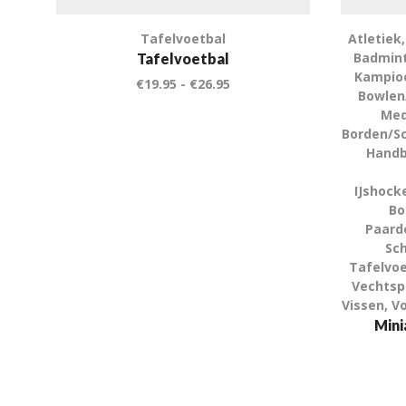
Tafelvoetbal
Atletiek
Badmin
Tafelvoetbal
Kampioe
€
19.95
-
€
26.95
Bowlen
Med
Borden/S
Handb
IJshock
Bo
Paard
Sch
Tafelvoe
Vechtsp
Vissen
,
Vo
Mini