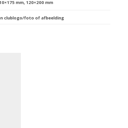
110×175 mm, 120×200 mm
en clublogo/foto of afbeelding