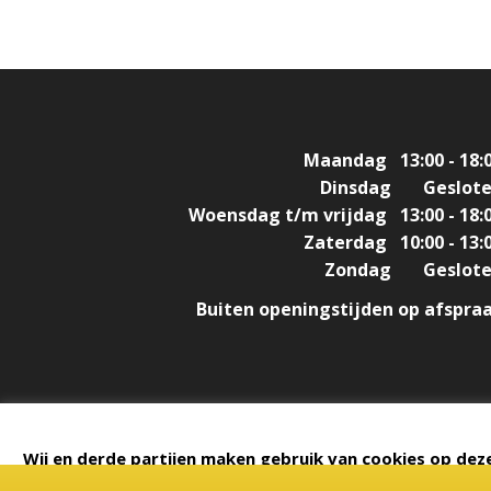
Maandag
13:00 - 18:
Dinsdag
Geslot
Woensdag t/m vrijdag
13:00 - 18:
Zaterdag
10:00 - 13:
Zondag
Geslot
Buiten openingstijden op afspra
Design & Build by
DON'T MIND
Wij en derde partijen maken gebruik van cookies op deze
instellen om jouw voorkeuren te bepalen. Via de knop acc