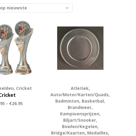
eelden
,
Cricket
Atletiek
,
Auto/Motor/Karten/Quads
,
Cricket
Badminton
,
Basketbal
,
.95
-
€
26.95
Brandweer
,
Kampioensprijzen
,
Biljart/Snooker
,
Bowlen/Kegelen
,
Bridge/Kaarten
,
Medailles
,