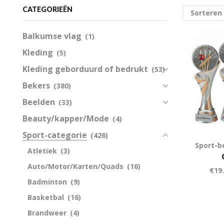
CATEGORIEËN
Balkumse vlag
(1)
Kleding
(5)
Kleding geborduurd of bedrukt
(53)
Bekers
(380)
Beelden
(33)
Beauty/kapper/Mode
(4)
Sport-categorie
(426)
Sport-b
Atletiek
(3)
Auto/Motor/Karten/Quads
(16)
€
19
Badminton
(9)
Basketbal
(16)
Brandweer
(4)