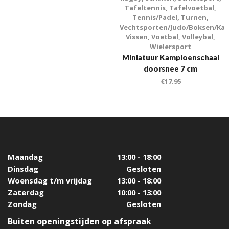
Tafeltennis
,
Tafelvoetbal
,
Tennis/Padel
,
Turnen
,
Vechtsporten/Judo/Boksen/Kar
Vissen
,
Voetbal
,
Volleybal
,
Wielersport
Miniatuur Kampioenschaal
doorsnee 7 cm
€
17.95
Maandag
13:00 - 18:00
Dinsdag
Gesloten
Woensdag t/m vrijdag
13:00 - 18:00
Zaterdag
10:00 - 13:00
Zondag
Gesloten
Buiten openingstijden op afspraak