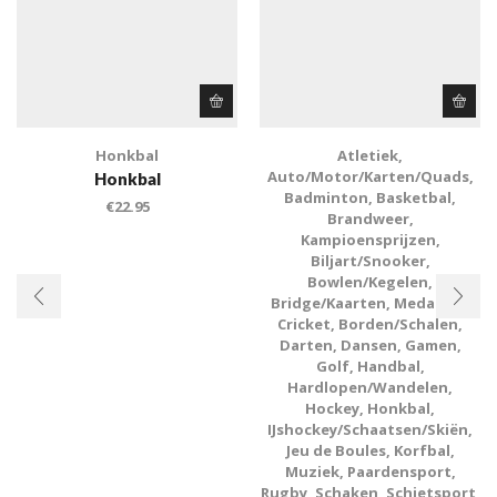
Honkbal
Atletiek
,
Auto/Motor/Karten/Quads
,
Honkbal
Badminton
,
Basketbal
,
€
22.95
Brandweer
,
Kampioensprijzen
,
Biljart/Snooker
,
Bowlen/Kegelen
,
Bridge/Kaarten
,
Medailles
,
Cricket
,
Borden/Schalen
,
Darten
,
Dansen
,
Gamen
,
Golf
,
Handbal
,
Hardlopen/Wandelen
,
Hockey
,
Honkbal
,
IJshockey/Schaatsen/Skiën
,
Jeu de Boules
,
Korfbal
,
Muziek
,
Paardensport
,
Rugby
,
Schaken
,
Schietsport
,