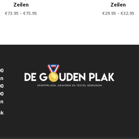
Zeilen
Zeilen
€
73.95
-
€
75.95
€
29.95
-
€
32.95
00
en
00
00
en
ak